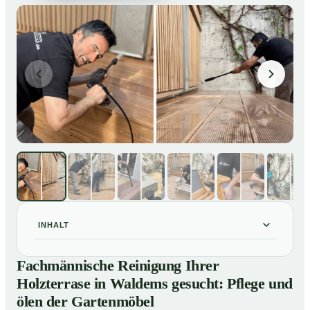
INHALT
Fachmännische Reinigung Ihrer Holzterrase in
01
Fachmännische Reinigung Ihrer
Waldems gesucht: Pflege und ölen der Gartenmöbel
Holzterrase in Waldems gesucht: Pflege und
So reinigen unsere Profis Holzterrassen in Waldems
02
ölen der Gartenmöbel