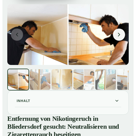
INHALT
Entfernung von Nikotingeruch in Bliedersdorf gesucht:
01
Entfernung von Nikotingeruch in
Neutralisieren und Zigarettenrauch beseitigen
Bliedersdorf gesucht: Neutralisieren und
So entfernen wir Nikotingeruch in Bliedersdorf
02
Zigarettenrauch beseitigen