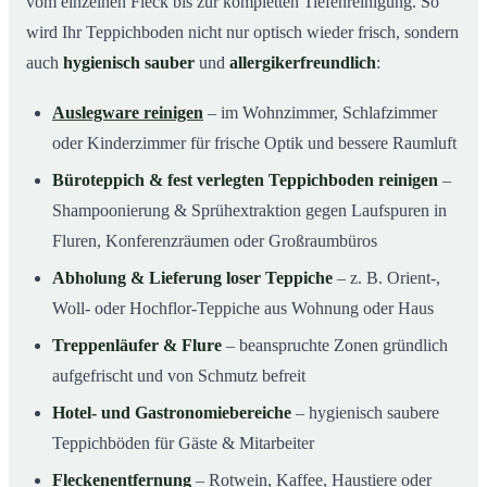
vom einzelnen Fleck bis zur kompletten Tiefenreinigung. So
wird Ihr Teppichboden nicht nur optisch wieder frisch, sondern
auch
hygienisch sauber
und
allergikerfreundlich
:
Auslegware reinigen
– im Wohnzimmer, Schlafzimmer
oder Kinderzimmer für frische Optik und bessere Raumluft
Büroteppich & fest verlegten Teppichboden reinigen
–
Shampoonierung & Sprühextraktion gegen Laufspuren in
Fluren, Konferenzräumen oder Großraumbüros
Abholung & Lieferung loser Teppiche
– z. B. Orient-,
Woll- oder Hochflor-Teppiche aus Wohnung oder Haus
Treppenläufer & Flure
– beanspruchte Zonen gründlich
aufgefrischt und von Schmutz befreit
Hotel- und Gastronomiebereiche
– hygienisch saubere
Teppichböden für Gäste & Mitarbeiter
Fleckenentfernung
– Rotwein, Kaffee, Haustiere oder