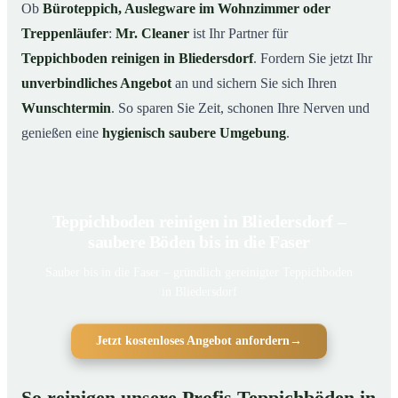
Ob
Büroteppich, Auslegware im Wohnzimmer oder
Treppenläufer
:
Mr. Cleaner
ist Ihr Partner für
Teppichboden reinigen in Bliedersdorf
. Fordern Sie jetzt Ihr
unverbindliches Angebot
an und sichern Sie sich Ihren
Wunschtermin
. So sparen Sie Zeit, schonen Ihre Nerven und
genießen eine
hygienisch saubere Umgebung
.
Teppichboden reinigen in Bliedersdorf –
saubere Böden bis in die Faser
Sauber bis in die Faser – gründlich gereinigter Teppichboden
in Bliedersdorf
Jetzt kostenloses Angebot anfordern
→
So reinigen unsere Profis Teppichböden in