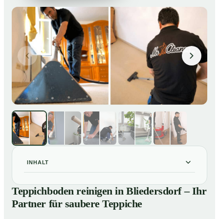
INHALT
Teppichboden reinigen in Bliedersdorf – Ihr Partner für
01
Teppichboden reinigen in Bliedersdorf – Ihr
saubere Teppiche
Partner für saubere Teppiche
Unsere Leistungen beim Teppichboden reinigen in
02