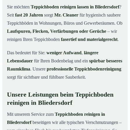
Bliedersdorf
Sie möchten
Teppichboden reinigen lassen in Bliedersdorf
?
Warum Teppichboden reinigen mit Mr. Cleaner in
03
Seit
fast 20 Jahren
sorgt
Mr. Cleaner
für hygienisch saubere
Bliedersdorf?
Teppichböden in Wohnungen, Büros und Gewerberäumen. Ob
So funktioniert’s
04
Laufspuren, Flecken, Verfärbungen oder Gerüche
– wir
Teppichboden reinigen in Bliedersdorf &
05
reinigen Ihren Teppichboden
fasertief und materialgerecht
.
Umgebung
Jetzt Angebot einholen
06
Das bedeutet für Sie:
weniger Aufwand
,
längere
Lebensdauer
für Ihren Bodenbelag und ein
spürbar besseres
So reinigen unsere Profis Teppichböden in Bliedersdorf
07
Raumklima
. Unsere
professionelle Teppichbodenreinigung
sorgt für sichtbare und fühlbare Sauberkeit.
Unsere Leistungen beim Teppichboden
reinigen in Bliedersdorf
Mit unserem Service zum
Teppichboden reinigen in
Bliedersdorf
beseitigen wir alle typischen Verschmutzungen –