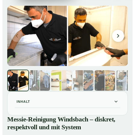
INHALT
Messie-Reinigung Windsbach – diskret, respektvoll
01
Messie-Reinigung Windsbach – diskret,
und mit System
respektvoll und mit System
Warum professionelle Hilfe bei einer Messie-Wohnung
02