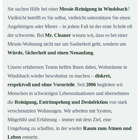
wichtig ist
Sie suchen Hilfe bei einer
Messie-Reinigung in Windsbach
?
Wie wir in Windsbach helfen
03
Vielleicht betrifft es Sie selbst, vielleicht unterstützen Sie einen
Ablauf einer Messie-Reinigung
04
Angehörigen oder Mieter – in jedem Fall ist der erste Schritt oft
Ihre Vorteile mit Mr. Cleaner in Windsbach
der schwerste. Bei
Mr. Cleaner
wissen wir, dass es bei einer
05
Messie-Wohnung nicht nur um Sauberkeit geht, sondern um
Messie-Hilfe in Windsbach & Umgebung
06
Würde, Sicherheit und einen Neuanfang
.
Jetzt kostenlose Beratung zur Messie-Reinigung in
07
Windsbach
Unsere erfahrenen Teams helfen Ihnen dabei, Wohnräume in
So reinigen unsere Profis eine Messie Wohnung in
08
Windsbach wieder bewohnbar zu machen –
diskret,
Windsbach
respektvoll und ohne Vorurteile
. Seit
2006
begleiten wir
Menschen in schwierigen Lebenssituationen und übernehmen
die
Reinigung, Entrümpelung und Desinfektion
von stark
verschmutzten Wohnungen. Wir arbeiten mit System,
Mitgefühl und Erfahrung – immer mit dem Ziel, eine
Umgebung zu schaffen, in der wieder
Raum zum Atmen und
Leben
entsteht.