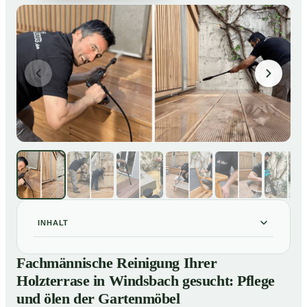
INHALT
Fachmännische Reinigung Ihrer Holzterrase in
01
Fachmännische Reinigung Ihrer
Windsbach gesucht: Pflege und ölen der Gartenmöbel
Holzterrase in Windsbach gesucht: Pflege
So reinigen unsere Profis Holzterrassen in Windsbach
02
und ölen der Gartenmöbel