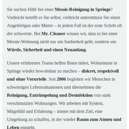
wichtig ist
Sie suchen Hilfe bei einer
Messie-Reinigung in Springe
?
Wie wir in Springe helfen
03
Vielleicht betrifft es Sie selbst, vielleicht unterstützen Sie einen
Ablauf einer Messie-Reinigung
04
Angehörigen oder Mieter – in jedem Fall ist der erste Schritt oft
Ihre Vorteile mit Mr. Cleaner in Springe
der schwerste. Bei
Mr. Cleaner
wissen wir, dass es bei einer
05
Messie-Wohnung nicht nur um Sauberkeit geht, sondern um
Messie-Hilfe in Springe & Umgebung
06
Würde, Sicherheit und einen Neuanfang
.
Jetzt kostenlose Beratung zur Messie-Reinigung in
07
Springe
Unsere erfahrenen Teams helfen Ihnen dabei, Wohnräume in
So reinigen unsere Profis eine Messie Wohnung in
08
Springe wieder bewohnbar zu machen –
diskret, respektvoll
Springe
und ohne Vorurteile
. Seit
2006
begleiten wir Menschen in
schwierigen Lebenssituationen und übernehmen die
Reinigung, Entrümpelung und Desinfektion
von stark
verschmutzten Wohnungen. Wir arbeiten mit System,
Mitgefühl und Erfahrung – immer mit dem Ziel, eine
Umgebung zu schaffen, in der wieder
Raum zum Atmen und
Leben
entsteht.