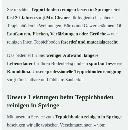
Springe
Sie möchten
Teppichboden reinigen lassen in Springe
? Seit
Warum Teppichboden reinigen mit Mr. Cleaner in
03
fast 20 Jahren
sorgt
Mr. Cleaner
für hygienisch saubere
Springe?
Teppichböden in Wohnungen, Büros und Gewerberäumen. Ob
So funktioniert’s
04
Laufspuren, Flecken, Verfärbungen oder Gerüche
– wir
Teppichboden reinigen in Springe & Umgebung
05
reinigen Ihren Teppichboden
fasertief und materialgerecht
.
Jetzt Angebot einholen
06
Das bedeutet für Sie:
weniger Aufwand
,
längere
So reinigen unsere Profis Teppichböden in Springe
07
Lebensdauer
für Ihren Bodenbelag und ein
spürbar besseres
Raumklima
. Unsere
professionelle Teppichbodenreinigung
sorgt für sichtbare und fühlbare Sauberkeit.
Unsere Leistungen beim Teppichboden
reinigen in Springe
Mit unserem Service zum
Teppichboden reinigen in Springe
beseitigen wir alle typischen Verschmutzungen – vom