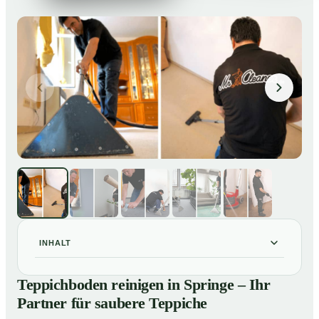
INHALT
Teppichboden reinigen in Springe – Ihr Partner für
01
Teppichboden reinigen in Springe – Ihr
saubere Teppiche
Partner für saubere Teppiche
Unsere Leistungen beim Teppichboden reinigen in
02