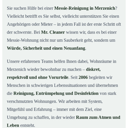
wichtig ist
Sie suchen Hilfe bei einer
Messie-Reinigung in Merzenich
?
Wie wir in Merzenich helfen
03
Vielleicht betrifft es Sie selbst, vielleicht unterstützen Sie einen
Ablauf einer Messie-Reinigung
04
Angehörigen oder Mieter – in jedem Fall ist der erste Schritt oft
Ihre Vorteile mit Mr. Cleaner in Merzenich
der schwerste. Bei
Mr. Cleaner
wissen wir, dass es bei einer
05
Messie-Wohnung nicht nur um Sauberkeit geht, sondern um
Messie-Hilfe in Merzenich & Umgebung
06
Würde, Sicherheit und einen Neuanfang
.
Jetzt kostenlose Beratung zur Messie-Reinigung in
07
Merzenich
Unsere erfahrenen Teams helfen Ihnen dabei, Wohnräume in
So reinigen unsere Profis eine Messie Wohnung in
08
Merzenich wieder bewohnbar zu machen –
diskret,
Merzenich
respektvoll und ohne Vorurteile
. Seit
2006
begleiten wir
Menschen in schwierigen Lebenssituationen und übernehmen
die
Reinigung, Entrümpelung und Desinfektion
von stark
verschmutzten Wohnungen. Wir arbeiten mit System,
Mitgefühl und Erfahrung – immer mit dem Ziel, eine
Umgebung zu schaffen, in der wieder
Raum zum Atmen und
Leben
entsteht.