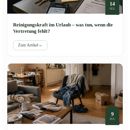
14
JUL
Reinigungskraft im Urlaub – was tun, wenn die
Vertretung fehlt?
Zum Artikel
→
9
JUL