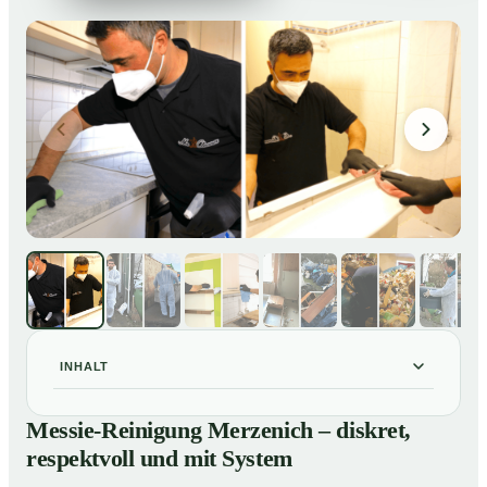
INHALT
Messie-Reinigung Merzenich – diskret, respektvoll und
01
Messie-Reinigung Merzenich – diskret,
mit System
respektvoll und mit System
Warum professionelle Hilfe bei einer Messie-Wohnung
02