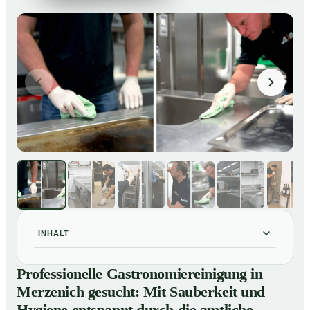
INHALT
Professionelle Gastronomiereinigung in Merzenich
01
Professionelle Gastronomiereinigung in
gesucht: Mit Sauberkeit und Hygiene entspannt durch
Merzenich gesucht: Mit Sauberkeit und
die amtliche Kontrolle