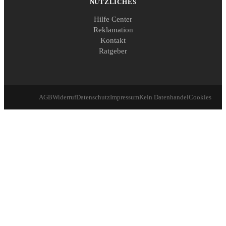
NÜTZLICHES
Hilfe Center
Reklamation
Kontakt
Ratgeber
AGB
Widerruf
Datenschutz
Impressum
Kein Datenhandel
Cookies