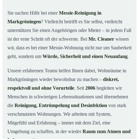
Warum professionelle Hilfe bei einer Messie-Wohnung
02
wichtig ist
Sie suchen Hilfe bei einer
Messie-Reinigung in
Wie wir in Markgröningen helfen
03
Markgröningen
? Vielleicht betrifft es Sie selbst, vielleicht
Ablauf einer Messie-Reinigung
04
unterstützen Sie einen Angehörigen oder Mieter – in jedem Fall
Ihre Vorteile mit Mr. Cleaner in Markgröningen
ist der erste Schritt oft der schwerste. Bei
Mr. Cleaner
wissen
05
wir, dass es bei einer Messie-Wohnung nicht nur um Sauberkeit
Messie-Hilfe in Markgröningen & Umgebung
06
geht, sondern um
Würde, Sicherheit und einen Neuanfang
.
Jetzt kostenlose Beratung zur Messie-Reinigung in
07
Markgröningen
Unsere erfahrenen Teams helfen Ihnen dabei, Wohnräume in
So reinigen unsere Profis eine Messie Wohnung in
08
Markgröningen wieder bewohnbar zu machen –
diskret,
Markgröningen
respektvoll und ohne Vorurteile
. Seit
2006
begleiten wir
Menschen in schwierigen Lebenssituationen und übernehmen
die
Reinigung, Entrümpelung und Desinfektion
von stark
verschmutzten Wohnungen. Wir arbeiten mit System,
Mitgefühl und Erfahrung – immer mit dem Ziel, eine
Umgebung zu schaffen, in der wieder
Raum zum Atmen und