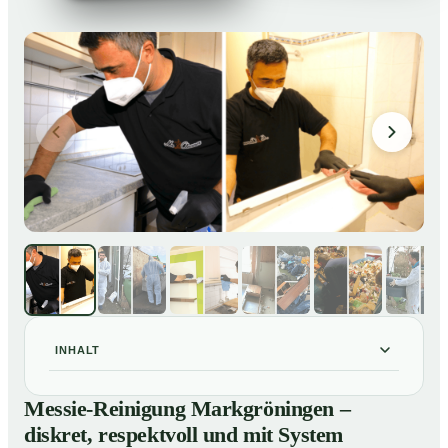
INHALT
Messie-Reinigung Markgröningen – diskret, respektvoll
01
Messie-Reinigung Markgröningen –
und mit System
diskret, respektvoll und mit System