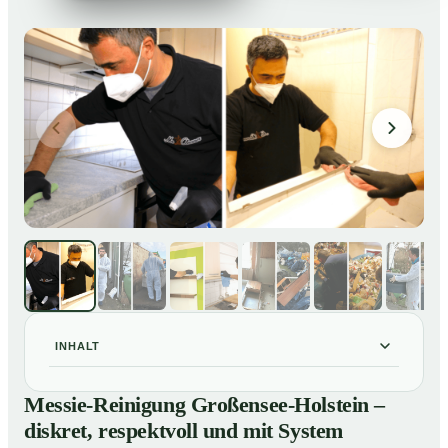
INHALT
Messie-Reinigung Großensee-Holstein – diskret,
01
Messie-Reinigung Großensee-Holstein –
respektvoll und mit System
diskret, respektvoll und mit System
Warum professionelle Hilfe bei einer Messie-Wohnung