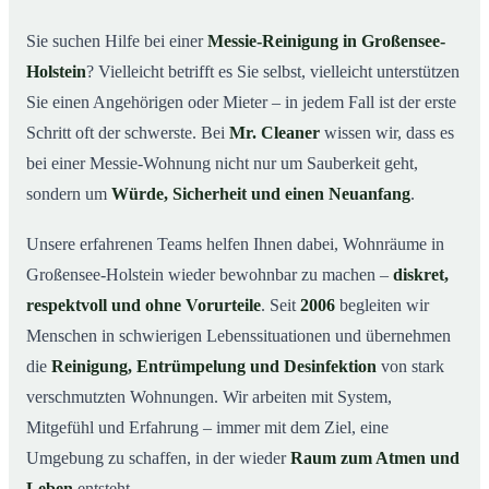
02
wichtig ist
Sie suchen Hilfe bei einer
Messie-Reinigung in Großensee-
Wie wir in Großensee-Holstein helfen
03
Holstein
? Vielleicht betrifft es Sie selbst, vielleicht unterstützen
Ablauf einer Messie-Reinigung
04
Sie einen Angehörigen oder Mieter – in jedem Fall ist der erste
Ihre Vorteile mit Mr. Cleaner in Großensee-Holstein
Schritt oft der schwerste. Bei
Mr. Cleaner
wissen wir, dass es
05
bei einer Messie-Wohnung nicht nur um Sauberkeit geht,
Messie-Hilfe in Großensee-Holstein & Umgebung
06
sondern um
Würde, Sicherheit und einen Neuanfang
.
Jetzt kostenlose Beratung zur Messie-Reinigung in
07
Großensee-Holstein
Unsere erfahrenen Teams helfen Ihnen dabei, Wohnräume in
So reinigen unsere Profis eine Messie Wohnung in
08
Großensee-Holstein wieder bewohnbar zu machen –
diskret,
Großensee-Holstein
respektvoll und ohne Vorurteile
. Seit
2006
begleiten wir
Menschen in schwierigen Lebenssituationen und übernehmen
die
Reinigung, Entrümpelung und Desinfektion
von stark
verschmutzten Wohnungen. Wir arbeiten mit System,
Mitgefühl und Erfahrung – immer mit dem Ziel, eine
Umgebung zu schaffen, in der wieder
Raum zum Atmen und
Leben
entsteht.