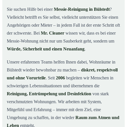
wichtig ist
Sie suchen Hilfe bei einer
Messie-Reinigung in Bülstedt
?
Wie wir in Bülstedt helfen
03
Vielleicht betrifft es Sie selbst, vielleicht unterstützen Sie einen
Ablauf einer Messie-Reinigung
04
Angehörigen oder Mieter – in jedem Fall ist der erste Schritt oft
Ihre Vorteile mit Mr. Cleaner in Bülstedt
der schwerste. Bei
Mr. Cleaner
wissen wir, dass es bei einer
05
Messie-Wohnung nicht nur um Sauberkeit geht, sondern um
Messie-Hilfe in Bülstedt & Umgebung
06
Würde, Sicherheit und einen Neuanfang
.
Jetzt kostenlose Beratung zur Messie-Reinigung in
07
Bülstedt
Unsere erfahrenen Teams helfen Ihnen dabei, Wohnräume in
So reinigen unsere Profis eine Messie Wohnung in
08
Bülstedt wieder bewohnbar zu machen –
diskret, respektvoll
Bülstedt
und ohne Vorurteile
. Seit
2006
begleiten wir Menschen in
schwierigen Lebenssituationen und übernehmen die
Reinigung, Entrümpelung und Desinfektion
von stark
verschmutzten Wohnungen. Wir arbeiten mit System,
Mitgefühl und Erfahrung – immer mit dem Ziel, eine
Umgebung zu schaffen, in der wieder
Raum zum Atmen und
Leben
entsteht.