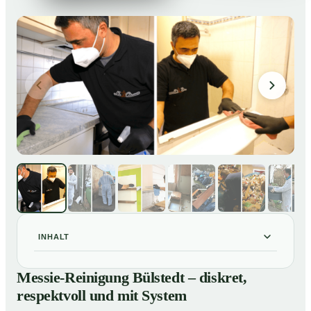
INHALT
Messie-Reinigung Bülstedt – diskret, respektvoll und
01
Messie-Reinigung Bülstedt – diskret,
mit System
respektvoll und mit System
Warum professionelle Hilfe bei einer Messie-Wohnung
02