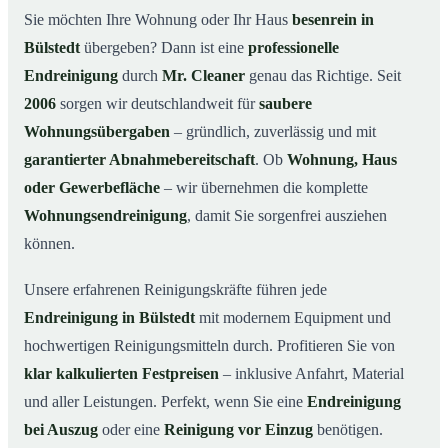
Warum Mr. Cleaner in Bülstedt?
03
Sie möchten Ihre Wohnung oder Ihr Haus
besenrein in
Bülstedt
übergeben? Dann ist eine
professionelle
So läuft die Endreinigung in Bülstedt ab
04
Endreinigung
durch
Mr. Cleaner
genau das Richtige. Seit
Typische Anlässe für eine Endreinigung
05
2006
sorgen wir deutschlandweit für
saubere
Endreinigung in Bülstedt & Umgebung
06
Wohnungsübergaben
– gründlich, zuverlässig und mit
Jetzt Angebot anfordern
07
garantierter Abnahmebereitschaft
. Ob
Wohnung, Haus
So sieht eine professionelle Endreinigung in
oder Gewerbefläche
– wir übernehmen die komplette
08
Bülstedt aus
Wohnungsendreinigung
, damit Sie sorgenfrei ausziehen
können.
Unsere erfahrenen Reinigungskräfte führen jede
Endreinigung in Bülstedt
mit modernem Equipment und
hochwertigen Reinigungsmitteln durch. Profitieren Sie von
klar kalkulierten Festpreisen
– inklusive Anfahrt, Material
und aller Leistungen. Perfekt, wenn Sie eine
Endreinigung
bei Auszug
oder eine
Reinigung vor Einzug
benötigen.