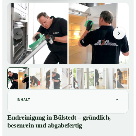
INHALT
Endreinigung in Bülstedt – gründlich, besenrein und
01
Endreinigung in Bülstedt – gründlich,
abgabefertig
besenrein und abgabefertig
Unsere Leistungen im Überblick
02