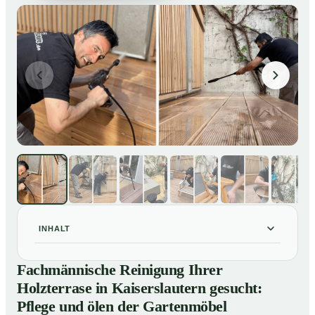
INHALT
Fachmännische Reinigung Ihrer Holzterrase in
01
Fachmännische Reinigung Ihrer
Kaiserslautern gesucht: Pflege und ölen der
Holzterrase in Kaiserslautern gesucht:
Gartenmöbel
Pflege und ölen der Gartenmöbel
So reinigen unsere Profis Holzterrassen in
02