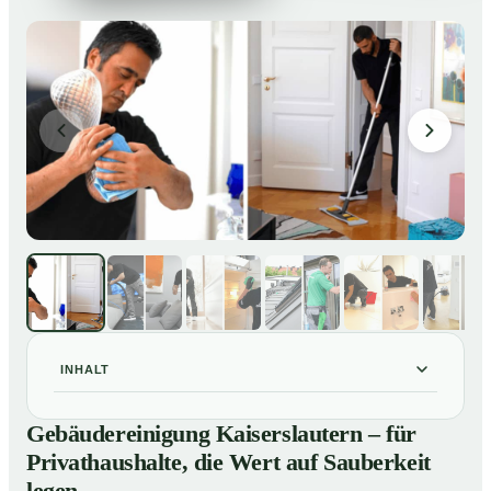
INHALT
Gebäudereinigung Kaiserslautern – für
01
Gebäudereinigung Kaiserslautern – für
Privathaushalte, die Wert auf Sauberkeit legen
Privathaushalte, die Wert auf Sauberkeit
Unsere Leistungen im Überblick
02