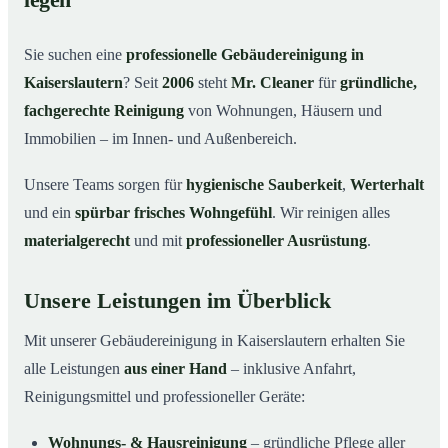
legen
Warum Mr. Cleaner in Kaiserslautern?
03
Sie suchen eine
professionelle Gebäudereinigung in
So läuft die Gebäudereinigung ab
04
Kaiserslautern
? Seit
2006
steht
Mr. Cleaner
für
gründliche,
Typische Anlässe für eine Gebäudereinigung
05
fachgerechte Reinigung
von Wohnungen, Häusern und
Gebäudereinigung in Kaiserslautern & Umgebung
06
Immobilien – im Innen- und Außenbereich.
Jetzt Angebot einholen
07
Unsere Teams sorgen für
hygienische Sauberkeit
,
Werterhalt
Gebäudereinigung in Kaiserslautern – Profis im
08
und ein
spürbar frisches Wohngefühl
. Wir reinigen alles
Einsatz
materialgerecht
und mit
professioneller Ausrüstung
.
Unsere Leistungen im Überblick
Mit unserer Gebäudereinigung in Kaiserslautern erhalten Sie
alle Leistungen
aus einer Hand
– inklusive Anfahrt,
Reinigungsmittel und professioneller Geräte:
Wohnungs- & Hausreinigung
– gründliche Pflege aller