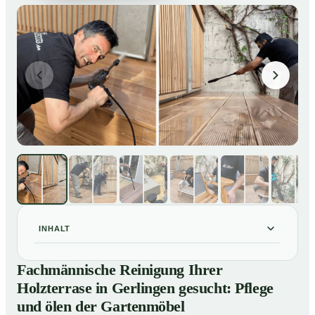
INHALT
Fachmännische Reinigung Ihrer Holzterrase in
01
Fachmännische Reinigung Ihrer
Gerlingen gesucht: Pflege und ölen der Gartenmöbel
Holzterrase in Gerlingen gesucht: Pflege
So reinigen unsere Profis Holzterrassen in Gerlingen
02
und ölen der Gartenmöbel