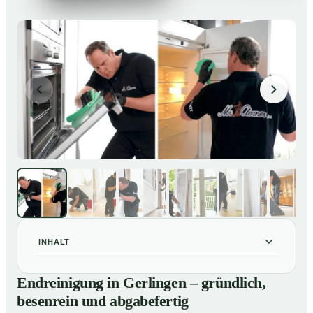
INHALT
Endreinigung in Gerlingen – gründlich, besenrein und
01
Endreinigung in Gerlingen – gründlich,
abgabefertig
besenrein und abgabefertig
Unsere Leistungen im Überblick
02