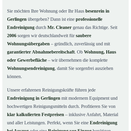
Warum Mr. Cleaner in Gerlingen?
03
Sie möchten Ihre Wohnung oder Ihr Haus
besenrein in
Gerlingen
übergeben? Dann ist eine
professionelle
So läuft die Endreinigung in Gerlingen ab
04
Endreinigung
durch
Mr. Cleaner
genau das Richtige. Seit
Typische Anlässe für eine Endreinigung
05
2006
sorgen wir deutschlandweit für
saubere
Endreinigung in Gerlingen & Umgebung
06
Wohnungsübergaben
– gründlich, zuverlässig und mit
Jetzt Angebot anfordern
07
garantierter Abnahmebereitschaft
. Ob
Wohnung, Haus
So sieht eine professionelle Endreinigung in
oder Gewerbefläche
– wir übernehmen die komplette
08
Gerlingen aus
Wohnungsendreinigung
, damit Sie sorgenfrei ausziehen
können.
Unsere erfahrenen Reinigungskräfte führen jede
Endreinigung in Gerlingen
mit modernem Equipment und
hochwertigen Reinigungsmitteln durch. Profitieren Sie von
klar kalkulierten Festpreisen
– inklusive Anfahrt, Material
und aller Leistungen. Perfekt, wenn Sie eine
Endreinigung
bei Auszug
oder eine
Reinigung vor Einzug
benötigen.