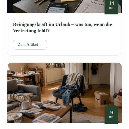
14
JUL
Reinigungskraft im Urlaub – was tun, wenn die
Vertretung fehlt?
Zum Artikel
→
9
JUL