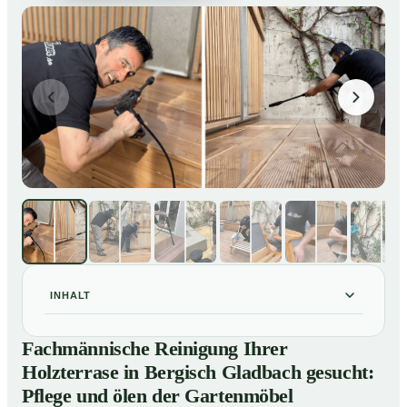
INHALT
Fachmännische Reinigung Ihrer Holzterrase in
01
Fachmännische Reinigung Ihrer
Bergisch Gladbach gesucht: Pflege und ölen der
Holzterrase in Bergisch Gladbach gesucht:
Gartenmöbel
Pflege und ölen der Gartenmöbel
So reinigen unsere Profis Holzterrassen in Bergisch
02