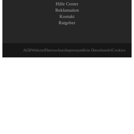
Hilfe Center
Reklamation
Kontakt
Ratgeber
AGB
Widerruf
Datenschutz
Impressum
Kein Datenhandel
Cookies