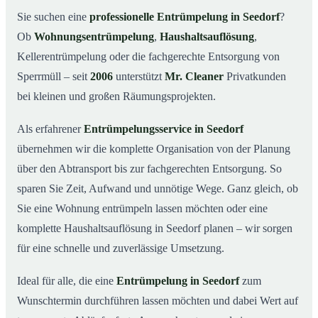
Was kostet eine Entrümpelung in Seedorf?
03
Sie suchen eine
professionelle Entrümpelung in Seedorf
?
Ob
Wohnungsentrümpelung
,
Haushaltsauflösung
,
Warum Mr. Cleaner in Seedorf?
04
Kellerentrümpelung oder die fachgerechte Entsorgung von
Typische Anlässe für eine Entrümpelung
05
Sperrmüll – seit
2006
unterstützt
Mr. Cleaner
Privatkunden
Entrümpelung in Seedorf & Umgebung
06
bei kleinen und großen Räumungsprojekten.
Jetzt Angebot einholen
07
Als erfahrener
Entrümpelungsservice in Seedorf
Entrümpelung in Seedorf – so arbeiten unsere Profis
08
übernehmen wir die komplette Organisation von der Planung
über den Abtransport bis zur fachgerechten Entsorgung. So
sparen Sie Zeit, Aufwand und unnötige Wege. Ganz gleich, ob
Sie eine Wohnung entrümpeln lassen möchten oder eine
komplette Haushaltsauflösung in Seedorf planen – wir sorgen
für eine schnelle und zuverlässige Umsetzung.
Ideal für alle, die eine
Entrümpelung in Seedorf
zum
Wunschtermin durchführen lassen möchten und dabei Wert auf