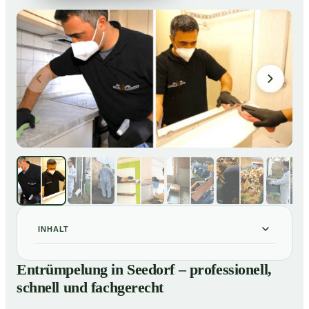
INHALT
Entrümpelung in Seedorf – professionell, schnell und
01
Entrümpelung in Seedorf – professionell,
fachgerecht
schnell und fachgerecht
Unsere Leistungen im Überblick
02