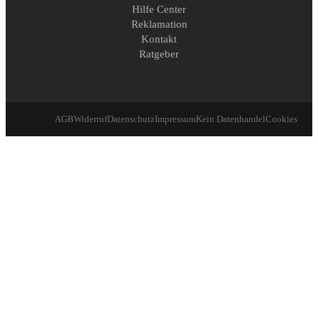
Hilfe Center
Reklamation
Kontakt
Ratgeber
AGB
Widerruf
Datenschutz
Impressum
Kein Datenhandel
Cookies