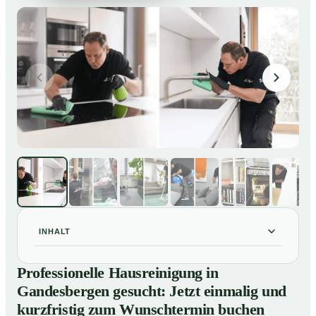
INHALT
Professionelle Hausreinigung in Gandesbergen
01
Professionelle Hausreinigung in
gesucht: Jetzt einmalig und kurzfristig zum
Gandesbergen gesucht: Jetzt einmalig und
Wunschtermin buchen
kurzfristig zum Wunschtermin buchen
So läuft eine professionelle Hausreinigung in