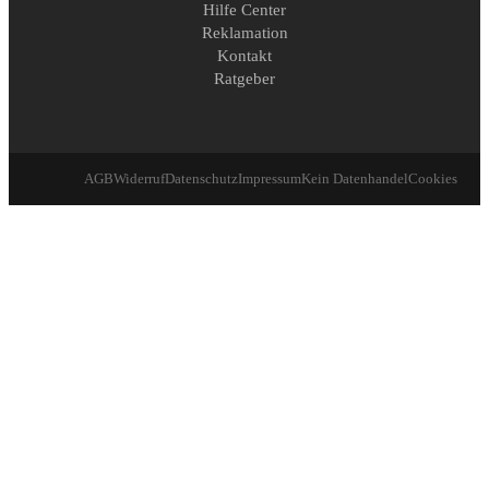
Hilfe Center
Reklamation
Kontakt
Ratgeber
AGB
Widerruf
Datenschutz
Impressum
Kein Datenhandel
Cookies