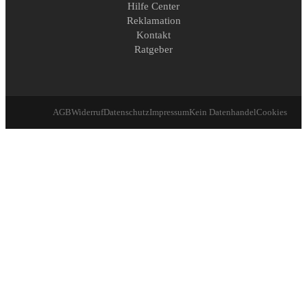
Hilfe Center
Reklamation
Kontakt
Ratgeber
AGB
Widerruf
Datenschutz
Impressum
Kein Datenhandel
Cookies