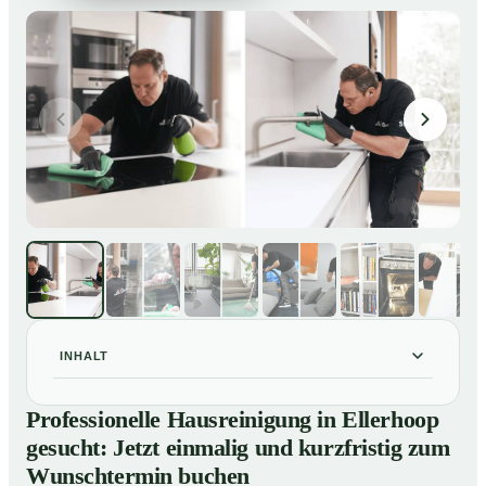
INHALT
Professionelle Hausreinigung in Ellerhoop gesucht:
01
Professionelle Hausreinigung in Ellerhoop
Jetzt einmalig und kurzfristig zum Wunschtermin
gesucht: Jetzt einmalig und kurzfristig zum
buchen
Wunschtermin buchen
So läuft eine professionelle Hausreinigung in Ellerhoop