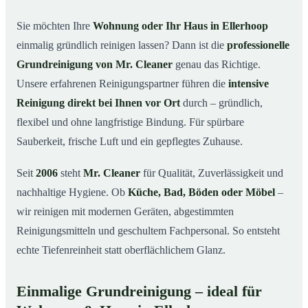
in Ellerhoop
Sie möchten Ihre
Wohnung oder Ihr Haus in Ellerhoop
Warum Mr. Cleaner in Ellerhoop?
03
einmalig gründlich reinigen lassen? Dann ist die
professionelle
So läuft die Grundreinigung in Ellerhoop ab
04
Grundreinigung von Mr. Cleaner
genau das Richtige.
Wann ist eine Grundreinigung sinnvoll?
Unsere erfahrenen Reinigungspartner führen die
intensive
05
Reinigung direkt bei Ihnen vor Ort
durch – gründlich,
Grundreinigung in Ellerhoop & Umgebung
06
flexibel und ohne langfristige Bindung. Für spürbare
Jetzt kostenloses Angebot anfordern
07
Sauberkeit, frische Luft und ein gepflegtes Zuhause.
Qualität, die man sieht – Profis im Einsatz bei einer
08
Grundreinigung in Ellerhoop
Seit
2006
steht
Mr. Cleaner
für Qualität, Zuverlässigkeit und
nachhaltige Hygiene. Ob
Küche, Bad, Böden oder Möbel
–
wir reinigen mit modernen Geräten, abgestimmten
Reinigungsmitteln und geschultem Fachpersonal. So entsteht
echte Tiefenreinheit statt oberflächlichem Glanz.
Einmalige Grundreinigung – ideal für