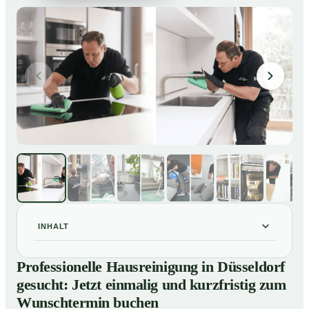
INHALT
Professionelle Hausreinigung in Düsseldorf gesucht:
01
Professionelle Hausreinigung in Düsseldorf
Jetzt einmalig und kurzfristig zum Wunschtermin
gesucht: Jetzt einmalig und kurzfristig zum
buchen
Wunschtermin buchen
So läuft eine professionelle Hausreinigung in