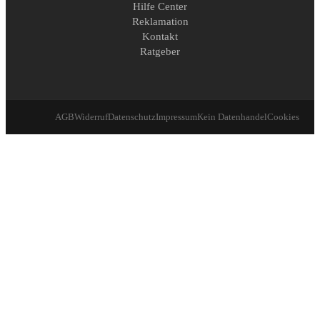
Hilfe Center
Reklamation
Kontakt
Ratgeber
AGB
Widerruf
Datenschutz
Impressum
Kein Datenhandel
Cookies