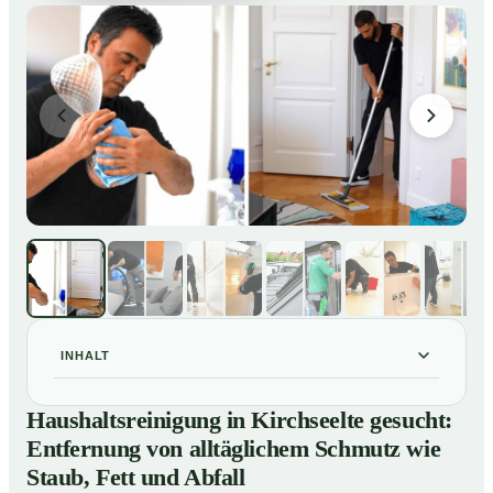
INHALT
Haushaltsreinigung in Kirchseelte gesucht: Entfernung
01
Haushaltsreinigung in Kirchseelte gesucht:
von alltäglichem Schmutz wie Staub, Fett und Abfall
Entfernung von alltäglichem Schmutz wie
So läuft eine professionelle Haushaltsreinigung in
02
Staub, Fett und Abfall
Kirchseelte ab