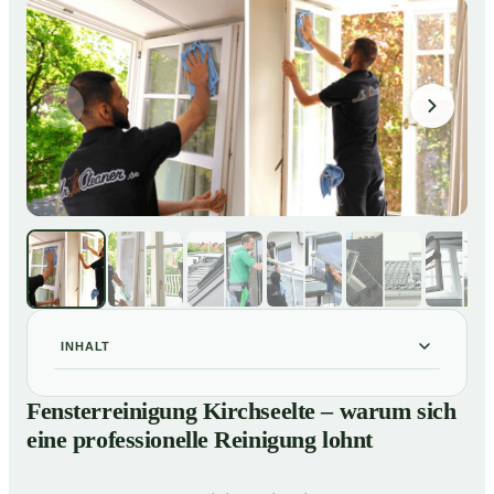
INHALT
Fensterreinigung Kirchseelte – warum sich eine
01
Fensterreinigung Kirchseelte – warum sich
professionelle Reinigung lohnt
eine professionelle Reinigung lohnt
Unsere Leistungen im Überblick
02