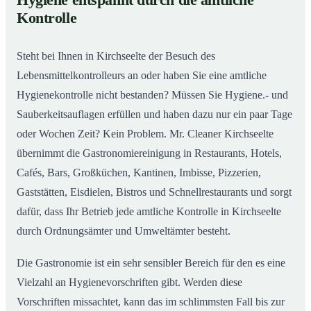
Hygiene entspannt durch die amtliche
Gastronomiereinigung in Kirchseelte – Qualität,
02
Kontrolle
die man sieht
Steht bei Ihnen in Kirchseelte der Besuch des
Lebensmittelkontrolleurs an oder haben Sie eine amtliche
Hygienekontrolle nicht bestanden? Müssen Sie Hygiene.- und
Sauberkeitsauflagen erfüllen und haben dazu nur ein paar Tage
oder Wochen Zeit? Kein Problem. Mr. Cleaner Kirchseelte
übernimmt die Gastronomiereinigung in Restaurants, Hotels,
Cafés, Bars, Großküchen, Kantinen, Imbisse, Pizzerien,
Gaststätten, Eisdielen, Bistros und Schnellrestaurants und sorgt
dafür, dass Ihr Betrieb jede amtliche Kontrolle in Kirchseelte
durch Ordnungsämter und Umweltämter besteht.
Die Gastronomie ist ein sehr sensibler Bereich für den es eine
Vielzahl an Hygienevorschriften gibt. Werden diese
Vorschriften missachtet, kann das im schlimmsten Fall bis zur