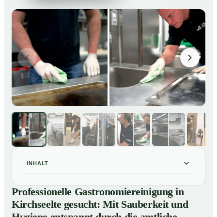
INHALT
Professionelle Gastronomiereinigung in Kirchseelte
01
Professionelle Gastronomiereinigung in
gesucht: Mit Sauberkeit und Hygiene entspannt durch
Kirchseelte gesucht: Mit Sauberkeit und
die amtliche Kontrolle