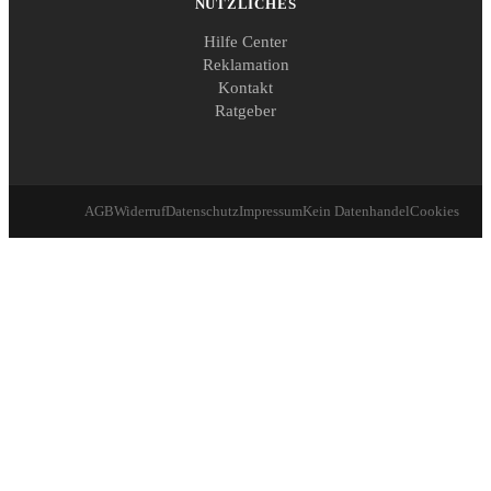
NÜTZLICHES
Hilfe Center
Reklamation
Kontakt
Ratgeber
AGB
Widerruf
Datenschutz
Impressum
Kein Datenhandel
Cookies