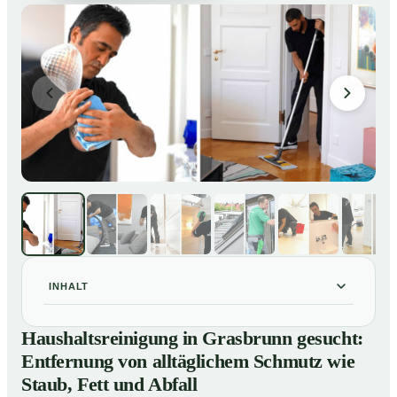
INHALT
Haushaltsreinigung in Grasbrunn gesucht: Entfernung
01
Haushaltsreinigung in Grasbrunn gesucht:
von alltäglichem Schmutz wie Staub, Fett und Abfall
Entfernung von alltäglichem Schmutz wie
So läuft eine professionelle Haushaltsreinigung in
02
Staub, Fett und Abfall
Grasbrunn ab