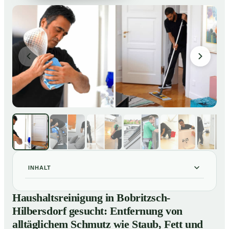
INHALT
Haushaltsreinigung in Bobritzsch-Hilbersdorf gesucht:
01
Haushaltsreinigung in Bobritzsch-
Entfernung von alltäglichem Schmutz wie Staub, Fett
Hilbersdorf gesucht: Entfernung von
und Abfall
alltäglichem Schmutz wie Staub, Fett und
So läuft eine professionelle Haushaltsreinigung in