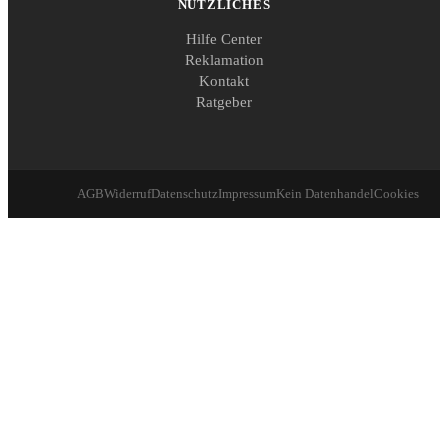
NÜTZLICHES
Hilfe Center
Reklamation
Kontakt
Ratgeber
AGB
Widerruf
Datenschutz
Impressum
Kein Datenhandel
Cookies