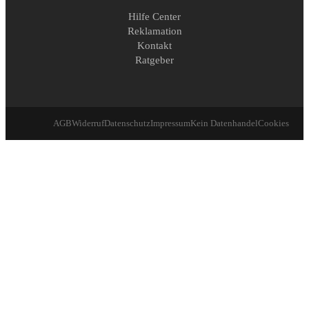
Hilfe Center
Reklamation
Kontakt
Ratgeber
AGB
Widerruf
Datenschutz
Impressum
Kein Datenhandel
Cookies