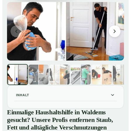
INHALT
Einmalige Haushaltshilfe in Waldems gesucht? Unsere
01
Einmalige Haushaltshilfe in Waldems
Profis entfernen Staub, Fett und alltägliche
gesucht? Unsere Profis entfernen Staub,
Verschmutzungen
Fett und alltägliche Verschmutzungen
So unterstützt Sie eine Haushaltshilfe in Waldems im
02