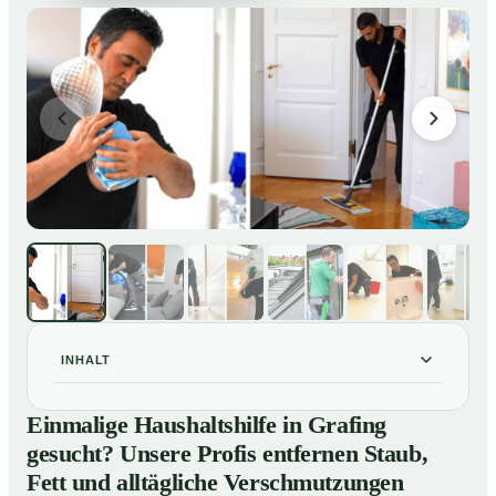
INHALT
Einmalige Haushaltshilfe in Grafing gesucht? Unsere
01
Einmalige Haushaltshilfe in Grafing
Profis entfernen Staub, Fett und alltägliche
gesucht? Unsere Profis entfernen Staub,
Verschmutzungen
Fett und alltägliche Verschmutzungen
So unterstützt Sie eine Haushaltshilfe in Grafing im
02