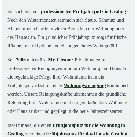
Was kostet ein Frühjahrsputz in Grafing?
03
Sie suchen einen
professionellen Frühjahrsputz in Grafing
?
Nach den Wintermonaten sammeln sich Staub, Schmutz und
Warum Mr. Cleaner in Grafing?
04
Ablagerungen häufig in vielen Bereichen der Wohnung oder
Typische Anlässe für einen Frühjahrsputz
05
des Hauses an. Ein gründlicher Frühjahrsputz sorgt für frische
Frühjahrsputz in Grafing & Umgebung
06
Räume, mehr Hygiene und ein angenehmes Wohngefühl.
Jetzt Angebot einholen
07
Seit
2006
unterstützt
Mr. Cleaner
Privatkunden mit
Frühjahrsputz in Grafing – so arbeiten unsere
08
Profis
professionellen Reinigungen rund um Wohnung und Haus. Für
die regelmäßige Pflege Ihrer Wohnräume kann ein
Frühjahrsputz ideal mit einer
Wohnungsreinigung
kombiniert
werden. Unsere Reinigungskräfte übernehmen die gründliche
Reinigung Ihrer Wohnräume und sorgen dafür, dass Wohnung
oder Haus sauber und gepflegt in die neue Jahreszeit starten.
Ideal für alle, die einen
Frühjahrsputz für die Wohnung in
Grafing
oder einen
Frühjahrsputz für das Haus in Grafing