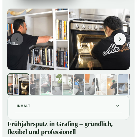
INHALT
Frühjahrsputz in Grafing – gründlich, flexibel und
01
Frühjahrsputz in Grafing – gründlich,
professionell
flexibel und professionell
Was gehört zu einem Frühjahrsputz?
02