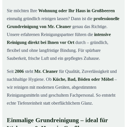
in Großbeeren
Sie möchten Ihre
Wohnung oder Ihr Haus in Großbeeren
Warum Mr. Cleaner in Großbeeren?
03
einmalig gründlich reinigen lassen? Dann ist die
professionelle
So läuft die Grundreinigung in Großbeeren ab
04
Grundreinigung von Mr. Cleaner
genau das Richtige.
Wann ist eine Grundreinigung sinnvoll?
Unsere erfahrenen Reinigungspartner führen die
intensive
05
Reinigung direkt bei Ihnen vor Ort
durch – gründlich,
Grundreinigung in Großbeeren & Umgebung
06
flexibel und ohne langfristige Bindung. Für spürbare
Jetzt kostenloses Angebot anfordern
07
Sauberkeit, frische Luft und ein gepflegtes Zuhause.
Qualität, die man sieht – Profis im Einsatz bei einer
08
Grundreinigung in Großbeeren
Seit
2006
steht
Mr. Cleaner
für Qualität, Zuverlässigkeit und
nachhaltige Hygiene. Ob
Küche, Bad, Böden oder Möbel
–
wir reinigen mit modernen Geräten, abgestimmten
Reinigungsmitteln und geschultem Fachpersonal. So entsteht
echte Tiefenreinheit statt oberflächlichem Glanz.
Einmalige Grundreinigung – ideal für