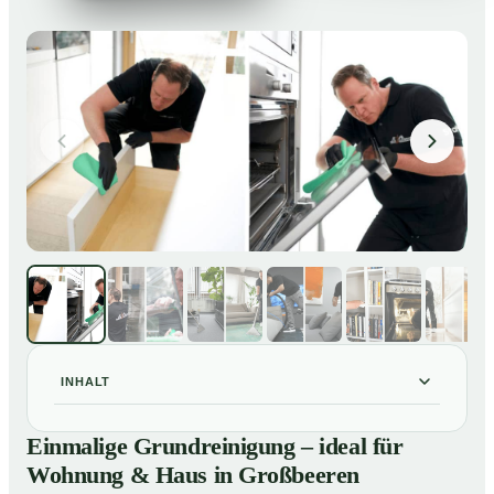
INHALT
Einmalige Grundreinigung – ideal für Wohnung & Haus
01
Einmalige Grundreinigung – ideal für
in Großbeeren
Wohnung & Haus in Großbeeren
Einmalige Grundreinigung – ideal für Wohnung & Haus
02