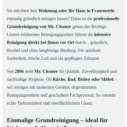
in Frauenstein
Sie möchten Ihre
Wohnung oder Ihr Haus in Frauenstein
Warum Mr. Cleaner in Frauenstein?
03
einmalig gründlich reinigen lassen? Dann ist die
professionelle
So läuft die Grundreinigung in Frauenstein ab
04
Grundreinigung von Mr. Cleaner
genau das Richtige.
Wann ist eine Grundreinigung sinnvoll?
Unsere erfahrenen Reinigungspartner führen die
intensive
05
Reinigung direkt bei Ihnen vor Ort
durch – gründlich,
Grundreinigung in Frauenstein & Umgebung
06
flexibel und ohne langfristige Bindung. Für spürbare
Jetzt kostenloses Angebot anfordern
07
Sauberkeit, frische Luft und ein gepflegtes Zuhause.
Qualität, die man sieht – Profis im Einsatz bei einer
08
Grundreinigung in Frauenstein
Seit
2006
steht
Mr. Cleaner
für Qualität, Zuverlässigkeit und
nachhaltige Hygiene. Ob
Küche, Bad, Böden oder Möbel
–
wir reinigen mit modernen Geräten, abgestimmten
Reinigungsmitteln und geschultem Fachpersonal. So entsteht
echte Tiefenreinheit statt oberflächlichem Glanz.
Einmalige Grundreinigung – ideal für