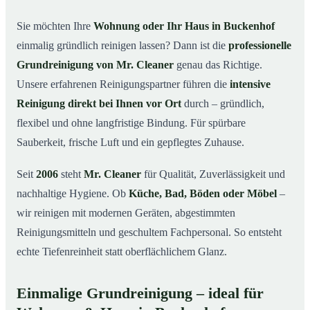
in Buckenhof
Sie möchten Ihre
Wohnung oder Ihr Haus in Buckenhof
Warum Mr. Cleaner in Buckenhof?
03
einmalig gründlich reinigen lassen? Dann ist die
professionelle
So läuft die Grundreinigung in Buckenhof ab
04
Grundreinigung von Mr. Cleaner
genau das Richtige.
Wann ist eine Grundreinigung sinnvoll?
Unsere erfahrenen Reinigungspartner führen die
intensive
05
Reinigung direkt bei Ihnen vor Ort
durch – gründlich,
Grundreinigung in Buckenhof & Umgebung
06
flexibel und ohne langfristige Bindung. Für spürbare
Jetzt kostenloses Angebot anfordern
07
Sauberkeit, frische Luft und ein gepflegtes Zuhause.
Qualität, die man sieht – Profis im Einsatz bei einer
08
Grundreinigung in Buckenhof
Seit
2006
steht
Mr. Cleaner
für Qualität, Zuverlässigkeit und
nachhaltige Hygiene. Ob
Küche, Bad, Böden oder Möbel
–
wir reinigen mit modernen Geräten, abgestimmten
Reinigungsmitteln und geschultem Fachpersonal. So entsteht
echte Tiefenreinheit statt oberflächlichem Glanz.
Einmalige Grundreinigung – ideal für