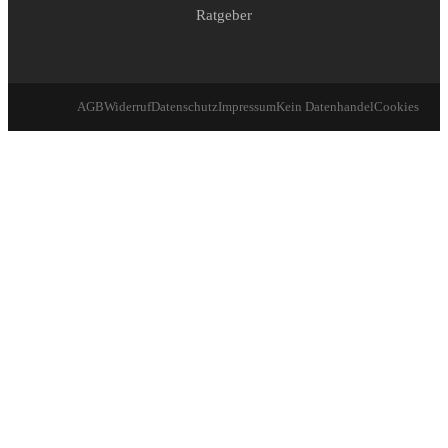
Ratgeber
AGB
Widerruf
Datenschutz
Impressum
Kein Datenhandel
Cookies