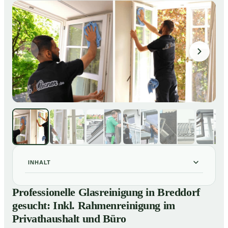
INHALT
Professionelle Glasreinigung in Breddorf gesucht: Inkl.
01
Professionelle Glasreinigung in Breddorf
Rahmenreinigung im Privathaushalt und Büro
gesucht: Inkl. Rahmenreinigung im
So sieht eine professionelle Glasreinigung in Breddorf
02
Privathaushalt und Büro
wirklich aus