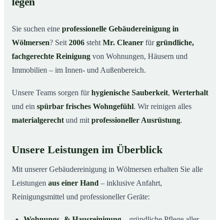
legen
Warum Mr. Cleaner in Wölmersen?
03
Sie suchen eine
professionelle Gebäudereinigung in
So läuft die Gebäudereinigung ab
04
Wölmersen
? Seit
2006
steht
Mr. Cleaner
für
gründliche,
Typische Anlässe für eine Gebäudereinigung
05
fachgerechte Reinigung
von Wohnungen, Häusern und
Gebäudereinigung in Wölmersen & Umgebung
06
Immobilien – im Innen- und Außenbereich.
Jetzt Angebot einholen
07
Unsere Teams sorgen für
hygienische Sauberkeit
,
Werterhalt
Gebäudereinigung in Wölmersen – Profis im Einsatz
08
und ein
spürbar frisches Wohngefühl
. Wir reinigen alles
materialgerecht
und mit
professioneller Ausrüstung
.
Unsere Leistungen im Überblick
Mit unserer Gebäudereinigung in Wölmersen erhalten Sie alle
Leistungen
aus einer Hand
– inklusive Anfahrt,
Reinigungsmittel und professioneller Geräte:
Wohnungs- & Hausreinigung
– gründliche Pflege aller