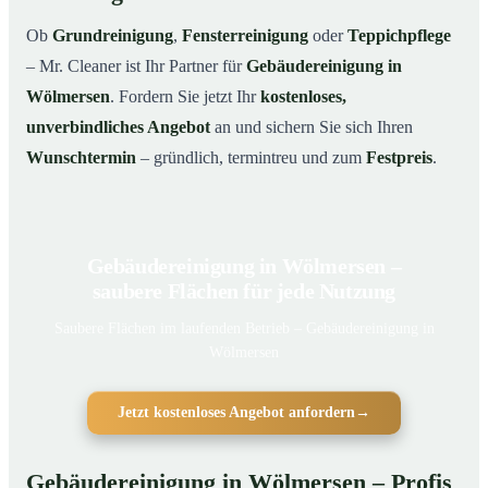
Ob
Grundreinigung
,
Fensterreinigung
oder
Teppichpflege
– Mr. Cleaner ist Ihr Partner für
Gebäudereinigung in
Wölmersen
. Fordern Sie jetzt Ihr
kostenloses,
unverbindliches Angebot
an und sichern Sie sich Ihren
Wunschtermin
– gründlich, termintreu und zum
Festpreis
.
Gebäudereinigung in Wölmersen –
saubere Flächen für jede Nutzung
Saubere Flächen im laufenden Betrieb – Gebäudereinigung in
Wölmersen
Jetzt kostenloses Angebot anfordern
→
Gebäudereinigung in Wölmersen – Profis