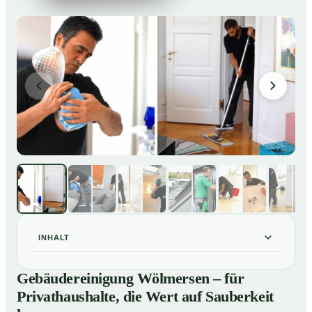
INHALT
Gebäudereinigung Wölmersen – für Privathaushalte,
01
Gebäudereinigung Wölmersen – für
die Wert auf Sauberkeit legen
Privathaushalte, die Wert auf Sauberkeit
Unsere Leistungen im Überblick
02