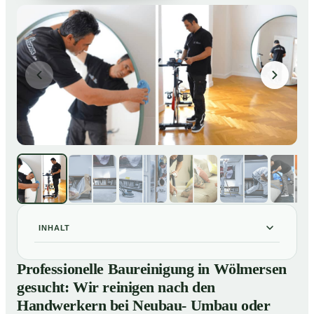
INHALT
Professionelle Baureinigung in Wölmersen gesucht:
01
Professionelle Baureinigung in Wölmersen
Wir reinigen nach den Handwerkern bei Neubau-
gesucht: Wir reinigen nach den
Umbau oder Renovierungen
Handwerkern bei Neubau- Umbau oder
Baureinigung in Wölmersen – Profis im Einsatz
02