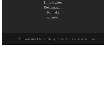
Hilfe Center
Reklamation
Kontakt
Ratgeber
AGB
Widerruf
Datenschutz
Impressum
Kein Datenhandel
Cookies