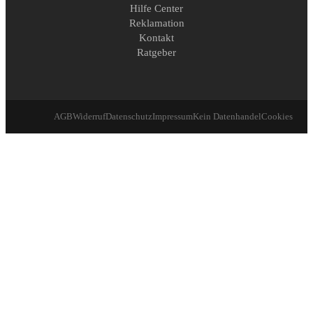
Hilfe Center
Reklamation
Kontakt
Ratgeber
AGB
Widerruf
Datenschutz
Impressum
Kein Datenhandel
Cookies