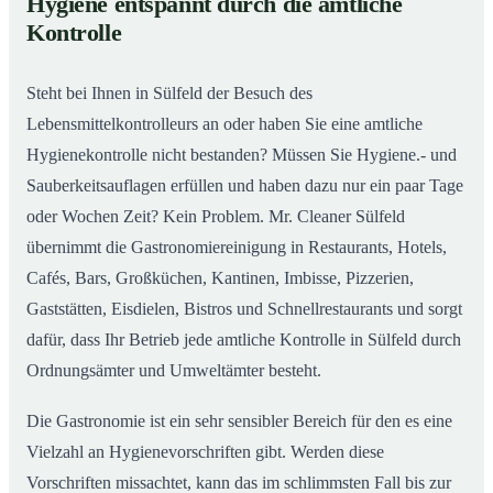
Hygiene entspannt durch die amtliche
Gastronomiereinigung in Sülfeld – Qualität, die
02
Kontrolle
man sieht
Steht bei Ihnen in Sülfeld der Besuch des
Lebensmittelkontrolleurs an oder haben Sie eine amtliche
Hygienekontrolle nicht bestanden? Müssen Sie Hygiene.- und
Sauberkeitsauflagen erfüllen und haben dazu nur ein paar Tage
oder Wochen Zeit? Kein Problem. Mr. Cleaner Sülfeld
übernimmt die Gastronomiereinigung in Restaurants, Hotels,
Cafés, Bars, Großküchen, Kantinen, Imbisse, Pizzerien,
Gaststätten, Eisdielen, Bistros und Schnellrestaurants und sorgt
dafür, dass Ihr Betrieb jede amtliche Kontrolle in Sülfeld durch
Ordnungsämter und Umweltämter besteht.
Die Gastronomie ist ein sehr sensibler Bereich für den es eine
Vielzahl an Hygienevorschriften gibt. Werden diese
Vorschriften missachtet, kann das im schlimmsten Fall bis zur