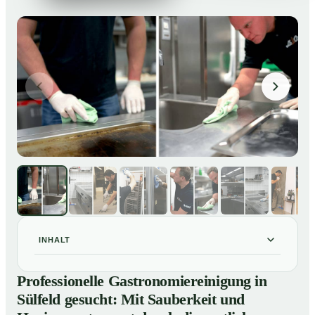
INHALT
Professionelle Gastronomiereinigung in Sülfeld
01
Professionelle Gastronomiereinigung in
gesucht: Mit Sauberkeit und Hygiene entspannt durch
Sülfeld gesucht: Mit Sauberkeit und
die amtliche Kontrolle