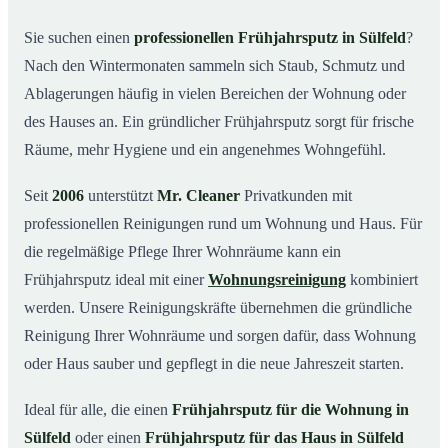
Was kostet ein Frühjahrsputz in Sülfeld?
03
Sie suchen einen
professionellen Frühjahrsputz in Sülfeld
?
Nach den Wintermonaten sammeln sich Staub, Schmutz und
Warum Mr. Cleaner in Sülfeld?
04
Ablagerungen häufig in vielen Bereichen der Wohnung oder
Typische Anlässe für einen Frühjahrsputz
05
des Hauses an. Ein gründlicher Frühjahrsputz sorgt für frische
Frühjahrsputz in Sülfeld & Umgebung
06
Räume, mehr Hygiene und ein angenehmes Wohngefühl.
Jetzt Angebot einholen
07
Seit
2006
unterstützt
Mr. Cleaner
Privatkunden mit
Frühjahrsputz in Sülfeld – so arbeiten unsere
08
Profis
professionellen Reinigungen rund um Wohnung und Haus. Für
die regelmäßige Pflege Ihrer Wohnräume kann ein
Frühjahrsputz ideal mit einer
Wohnungsreinigung
kombiniert
werden. Unsere Reinigungskräfte übernehmen die gründliche
Reinigung Ihrer Wohnräume und sorgen dafür, dass Wohnung
oder Haus sauber und gepflegt in die neue Jahreszeit starten.
Ideal für alle, die einen
Frühjahrsputz für die Wohnung in
Sülfeld
oder einen
Frühjahrsputz für das Haus in Sülfeld