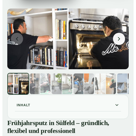
INHALT
Frühjahrsputz in Sülfeld – gründlich, flexibel und
01
Frühjahrsputz in Sülfeld – gründlich,
professionell
flexibel und professionell
Was gehört zu einem Frühjahrsputz?
02