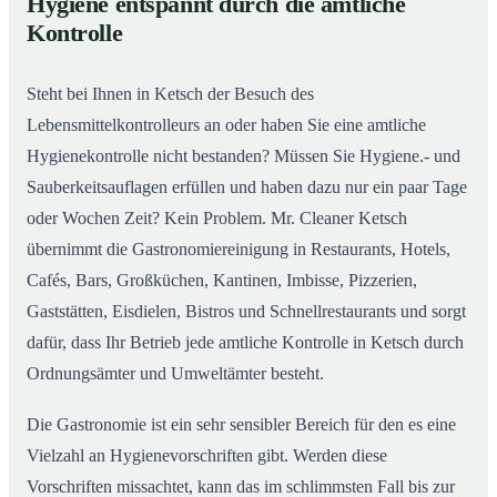
Hygiene entspannt durch die amtliche
Gastronomiereinigung in Ketsch – Qualität, die
02
Kontrolle
man sieht
Steht bei Ihnen in Ketsch der Besuch des
Lebensmittelkontrolleurs an oder haben Sie eine amtliche
Hygienekontrolle nicht bestanden? Müssen Sie Hygiene.- und
Sauberkeitsauflagen erfüllen und haben dazu nur ein paar Tage
oder Wochen Zeit? Kein Problem. Mr. Cleaner Ketsch
übernimmt die Gastronomiereinigung in Restaurants, Hotels,
Cafés, Bars, Großküchen, Kantinen, Imbisse, Pizzerien,
Gaststätten, Eisdielen, Bistros und Schnellrestaurants und sorgt
dafür, dass Ihr Betrieb jede amtliche Kontrolle in Ketsch durch
Ordnungsämter und Umweltämter besteht.
Die Gastronomie ist ein sehr sensibler Bereich für den es eine
Vielzahl an Hygienevorschriften gibt. Werden diese
Vorschriften missachtet, kann das im schlimmsten Fall bis zur