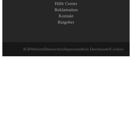
Hilfe Center
Reklamation
Kontakt
Ratgeber
AGB
Widerruf
Datenschutz
Impressum
Kein Datenhandel
Cookies