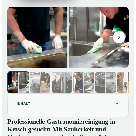
INHALT
Professionelle Gastronomiereinigung in Ketsch
01
Professionelle Gastronomiereinigung in
gesucht: Mit Sauberkeit und Hygiene entspannt durch
Ketsch gesucht: Mit Sauberkeit und
die amtliche Kontrolle