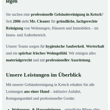
legen
Warum Mr. Cleaner in Ketsch?
03
Sie suchen eine
professionelle Gebäudereinigung in Ketsch
?
So läuft die Gebäudereinigung ab
04
Seit
2006
steht
Mr. Cleaner
für
gründliche, fachgerechte
Typische Anlässe für eine Gebäudereinigung
05
Reinigung
von Wohnungen, Häusern und Immobilien – im
Gebäudereinigung in Ketsch & Umgebung
06
Innen- und Außenbereich.
Jetzt Angebot einholen
07
Unsere Teams sorgen für
hygienische Sauberkeit
,
Werterhalt
Gebäudereinigung in Ketsch – Profis im Einsatz
08
und ein
spürbar frisches Wohngefühl
. Wir reinigen alles
materialgerecht
und mit
professioneller Ausrüstung
.
Unsere Leistungen im Überblick
Mit unserer Gebäudereinigung in Ketsch erhalten Sie alle
Leistungen
aus einer Hand
– inklusive Anfahrt,
Reinigungsmittel und professioneller Geräte:
Wohnungs- & Hausreinigung
– gründliche Pflege aller