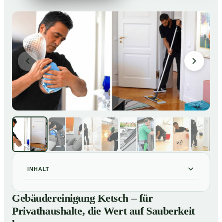
INHALT
Gebäudereinigung Ketsch – für Privathaushalte, die
01
Gebäudereinigung Ketsch – für
Wert auf Sauberkeit legen
Privathaushalte, die Wert auf Sauberkeit
Unsere Leistungen im Überblick
02