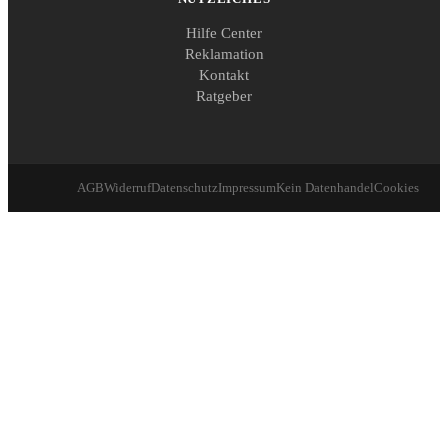
Hilfe Center
Reklamation
Kontakt
Ratgeber
AGB
Widerruf
Datenschutz
Impressum
Kein Datenhandel
Cookies