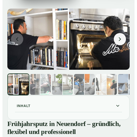
INHALT
Frühjahrsputz in Neuendorf – gründlich, flexibel und
01
Frühjahrsputz in Neuendorf – gründlich,
professionell
flexibel und professionell
Was gehört zu einem Frühjahrsputz?
02