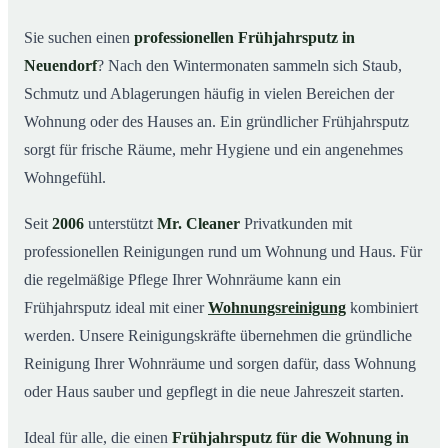
Was kostet ein Frühjahrsputz in Neuendorf?
03
Sie suchen einen
professionellen Frühjahrsputz in
Neuendorf
? Nach den Wintermonaten sammeln sich Staub,
Warum Mr. Cleaner in Neuendorf?
04
Schmutz und Ablagerungen häufig in vielen Bereichen der
Typische Anlässe für einen Frühjahrsputz
05
Wohnung oder des Hauses an. Ein gründlicher Frühjahrsputz
Frühjahrsputz in Neuendorf & Umgebung
06
sorgt für frische Räume, mehr Hygiene und ein angenehmes
Jetzt Angebot einholen
07
Wohngefühl.
Frühjahrsputz in Neuendorf – so arbeiten unsere Profis
08
Seit
2006
unterstützt
Mr. Cleaner
Privatkunden mit
professionellen Reinigungen rund um Wohnung und Haus. Für
die regelmäßige Pflege Ihrer Wohnräume kann ein
Frühjahrsputz ideal mit einer
Wohnungsreinigung
kombiniert
werden. Unsere Reinigungskräfte übernehmen die gründliche
Reinigung Ihrer Wohnräume und sorgen dafür, dass Wohnung
oder Haus sauber und gepflegt in die neue Jahreszeit starten.
Ideal für alle, die einen
Frühjahrsputz für die Wohnung in