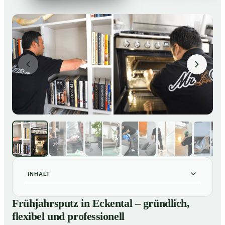
INHALT
Frühjahrsputz in Eckental – gründlich, flexibel und
01
Frühjahrsputz in Eckental – gründlich,
professionell
flexibel und professionell
Was gehört zu einem Frühjahrsputz?
02