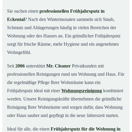
Was kostet ein Frühjahrsputz in Eckental?
03
Sie suchen einen
professionellen Frühjahrsputz in
Eckental
? Nach den Wintermonaten sammeln sich Staub,
Warum Mr. Cleaner in Eckental?
04
Schmutz und Ablagerungen häufig in vielen Bereichen der
Typische Anlässe für einen Frühjahrsputz
05
Wohnung oder des Hauses an. Ein gründlicher Frühjahrsputz
Frühjahrsputz in Eckental & Umgebung
06
sorgt für frische Räume, mehr Hygiene und ein angenehmes
Jetzt Angebot einholen
07
Wohngefühl.
Frühjahrsputz in Eckental – so arbeiten unsere Profis
08
Seit
2006
unterstützt
Mr. Cleaner
Privatkunden mit
professionellen Reinigungen rund um Wohnung und Haus. Für
die regelmäßige Pflege Ihrer Wohnräume kann ein
Frühjahrsputz ideal mit einer
Wohnungsreinigung
kombiniert
werden. Unsere Reinigungskräfte übernehmen die gründliche
Reinigung Ihrer Wohnräume und sorgen dafür, dass Wohnung
oder Haus sauber und gepflegt in die neue Jahreszeit starten.
Ideal für alle, die einen
Frühjahrsputz für die Wohnung in