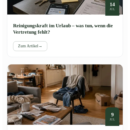
14
JUL
Reinigungskraft im Urlaub – was tun, wenn die
Vertretung fehlt?
Zum Artikel
→
9
JUL