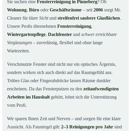
Warum Mr. Cleaner in Pinneberg?
03
Sie suchen eine
Fensterreinigung in Pinneberg
? Ob
Wohnung
,
Büro
oder
Geschäftsräume
– seit
2006
sorgt Mr.
So funktioniert’s
04
Cleaner für
klare Sicht
und
streifenfrei saubere Glasflächen
.
Fensterreinigung in Pinneberg und Umgebung
05
Unsere Profis übernehmen
Fensterreinigung
,
Jetzt kostenloses Angebot einholen
06
Wintergartenpflege
,
Dachfenster
und
schwer erreichbare
So arbeiten unsere Reinigungskräfte bei einer
07
Verglasungen
– zuverlässig, flexibel und ohne lange
Fensterreinigung in Pinneberg
Wartezeiten.
Verschmutzte Fenster sind nicht nur ein optisches Ärgernis,
sondern wirken sich auch direkt auf das Raumgefühl aus.
Trübes Glas oder Fingerabdrücke lassen Räume dunkler
erscheinen. Da das Fensterputzen zu den
zeitaufwendigsten
Arbeiten im Haushalt
gehört, lohnt sich die Unterstützung
vom Profi.
Wir sparen Ihnen Zeit und Nerven – und sorgen für eine klare
Aussicht. Als Faustregel gilt:
2–3 Reinigungen pro Jahr
sind