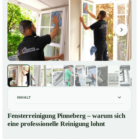
INHALT
Fensterreinigung Pinneberg – warum sich eine
01
Fensterreinigung Pinneberg – warum sich
professionelle Reinigung lohnt
eine professionelle Reinigung lohnt
Unsere Leistungen im Überblick
02