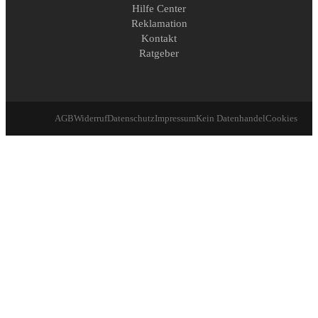
Hilfe Center
Reklamation
Kontakt
Ratgeber
AGB
Widerruf
Datenschutz
Impressum
Kein Datenhandel
Cookies