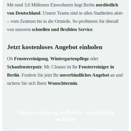
Mit rund 3,6 Millionen Einwohnern liegt Berlin
nordöstlich
von Deutschland
. Unsere Teams sind in allen Stadtteilen aktiv
– vom Zentrum bis in die Ortsteile. So profitieren Sie überall
von unserem
schnellen und flexiblen Service
.
Jetzt kostenloses Angebot einholen
Ob
Fensterreinigung
,
Wintergartenpflege
oder
Schaufensterputz
: Mr. Cleaner ist Ihr
Fensterreiniger in
Berlin
. Fordern Sie jetzt Ihr
unverbindliches Angebot
an und
sichern Sie sich Ihren
Wunschtermin
.
Fensterreinigung in Berlin – streifenfrei
und klar
Streifenfrei und klar – professionelle Fensterreinigung in