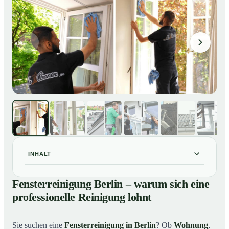
INHALT
Fensterreinigung Berlin – warum sich eine
01
Fensterreinigung Berlin – warum sich eine
professionelle Reinigung lohnt
professionelle Reinigung lohnt
Unsere Leistungen im Überblick
02
Warum Mr. Cleaner in Berlin?
03
Sie suchen eine
Fensterreinigung in Berlin
? Ob
Wohnung
,