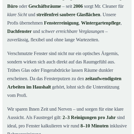
Büro
oder
Geschäftsräume
– seit
2006
sorgt Mr. Cleaner für
So funktioniert’s
04
klare Sicht
und
streifenfrei saubere Glasflächen
. Unsere
Fensterreinigung in Berlin und Umgebung
05
Profis übernehmen
Fensterreinigung
,
Wintergartenpflege
,
Jetzt kostenloses Angebot einholen
06
Dachfenster
und
schwer erreichbare Verglasungen
–
So arbeiten unsere Reinigungskräfte bei einer
07
zuverlässig, flexibel und ohne lange Wartezeiten.
Fensterreinigung in Berlin
Verschmutzte Fenster sind nicht nur ein optisches Ärgernis,
sondern wirken sich auch direkt auf das Raumgefühl aus.
Trübes Glas oder Fingerabdrücke lassen Räume dunkler
erscheinen. Da das Fensterputzen zu den
zeitaufwendigsten
Arbeiten im Haushalt
gehört, lohnt sich die Unterstützung
vom Profi.
Wir sparen Ihnen Zeit und Nerven – und sorgen für eine klare
Aussicht. Als Faustregel gilt:
2–3 Reinigungen pro Jahr
sind
ideal, pro Fenster kalkulieren wir rund
8–10 Minuten
inklusive