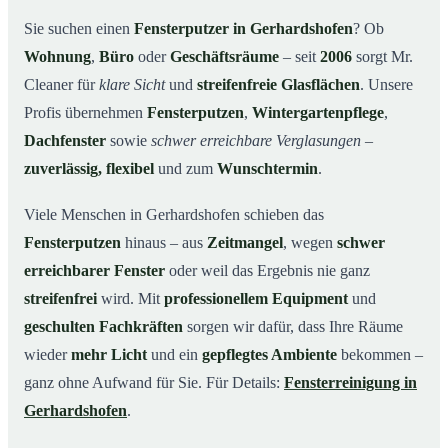
Unsere Leistungen im Überblick
03
Sie suchen einen
Fensterputzer in Gerhardshofen
? Ob
Wohnung
,
Büro
oder
Geschäftsräume
– seit
2006
sorgt Mr.
Warum Mr. Cleaner in Gerhardshofen?
04
Cleaner für
klare Sicht
und
streifenfreie Glasflächen
. Unsere
So funktioniert’s
05
Profis übernehmen
Fensterputzen
,
Wintergartenpflege
,
Fensterputzer in Gerhardshofen & Umgebung
06
Dachfenster
sowie
schwer erreichbare Verglasungen
–
Jetzt kostenloses Angebot einholen
07
zuverlässig, flexibel
und zum
Wunschtermin
.
Qualität, die man sieht – ein Fensterputzer in
08
Gerhardshofen im Einsatz
Viele Menschen in Gerhardshofen schieben das
Fensterputzen
hinaus – aus
Zeitmangel
, wegen
schwer
erreichbarer Fenster
oder weil das Ergebnis nie ganz
streifenfrei
wird. Mit
professionellem Equipment
und
geschulten Fachkräften
sorgen wir dafür, dass Ihre Räume
wieder
mehr Licht
und ein
gepflegtes Ambiente
bekommen –
ganz ohne Aufwand für Sie. Für Details:
Fensterreinigung in
Gerhardshofen
.