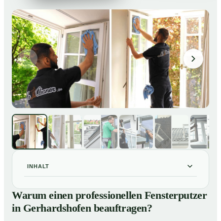
INHALT
Warum einen professionellen Fensterputzer in
01
Warum einen professionellen Fensterputzer
Gerhardshofen beauftragen?
in Gerhardshofen beauftragen?
Darum lohnt sich ein Fensterputzer in Gerhardshofen
02