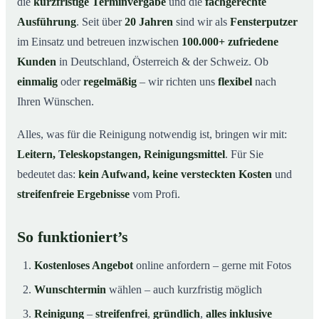
die
kurzfristige Terminvergabe
und die
fachgerechte
Ausführung
. Seit über
20 Jahren
sind wir als
Fensterputzer
im Einsatz und betreuen inzwischen
100.000+ zufriedene
Kunden
in Deutschland, Österreich & der Schweiz. Ob
einmalig
oder
regelmäßig
– wir richten uns
flexibel
nach
Ihren Wünschen.
Alles, was für die Reinigung notwendig ist, bringen wir mit:
Leitern, Teleskopstangen, Reinigungsmittel
. Für Sie
bedeutet das:
kein Aufwand, keine versteckten Kosten
und
streifenfreie Ergebnisse
vom Profi.
So funktioniert’s
Kostenloses Angebot
online anfordern – gerne mit Fotos
Wunschtermin
wählen – auch kurzfristig möglich
Reinigung
–
streifenfrei
,
gründlich
,
alles inklusive