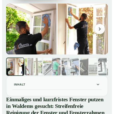
INHALT
Einmaliges und kurzfristes Fenster putzen in Waldems
01
Einmaliges und kurzfristes Fenster putzen
gesucht: Streifenfreie Reinigung der Fenster und
in Waldems gesucht: Streifenfreie
Fensterrahmen
Reinigung der Fenster und Fensterrahmen