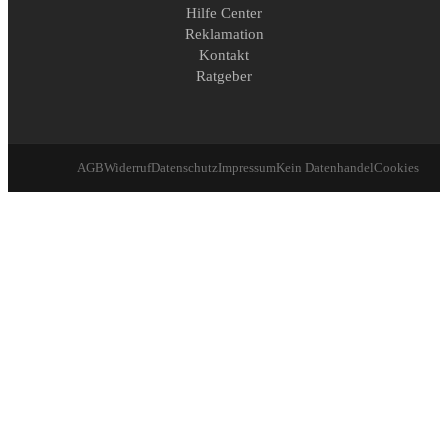
Hilfe Center
Reklamation
Kontakt
Ratgeber
AGB
Widerruf
Datenschutz
Impressum
Kein Datenhandel
Cookies